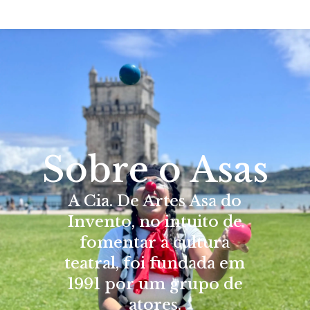
Sobre o Asas
A Cia. De Artes Asa do
Invento, no intuito de
fomentar a cultura
teatral, foi fundada em
1991 por um grupo de
atores.