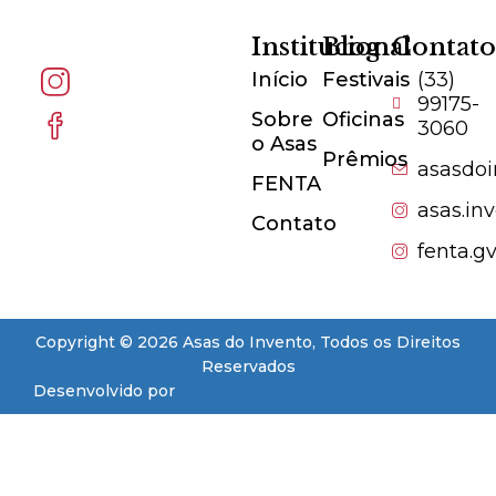
Institucional
Blog
Contat
Início
Festivais
(33)
99175-
Sobre
Oficinas
3060
o Asas
Prêmios
asasdo
FENTA
asas.in
Contato
fenta.g
Copyright © 2026 Asas do Invento, Todos os Direitos
Reservados
Desenvolvido por